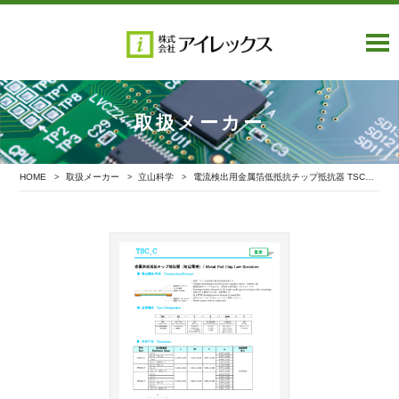
取扱メーカー
HOME
取扱メーカー
立山科学
電流検出用金属箔低抵抗チップ抵抗器 TSC_Cシリーズ（短辺電極）
>
>
>