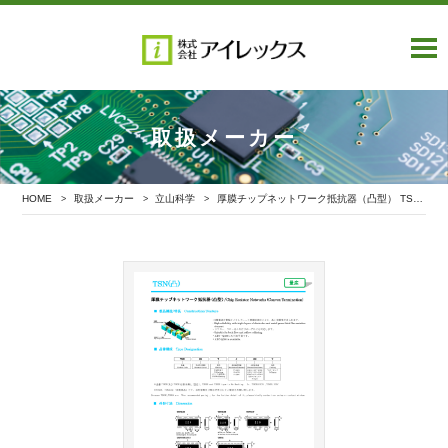
取扱メーカー
HOME
取扱メーカー
立山科学
厚膜チップネットワーク抵抗器（凸型） TSN_（凸）シリーズ
>
>
>